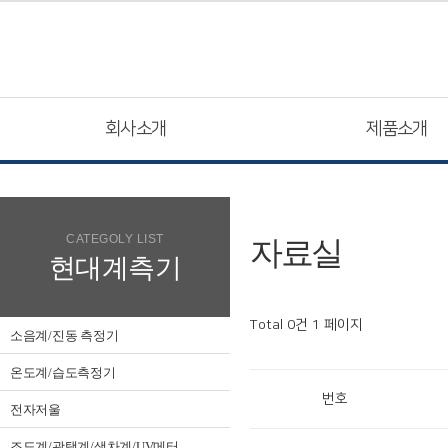
회사소개
제품소개
CATEGOLY LIST
자료실
현대계측기
Total 0건
1 페이지
소음계/진동 측정기
온도계/습도측정기
번호
전자저울
조도계/광택계/색차계/UV메터