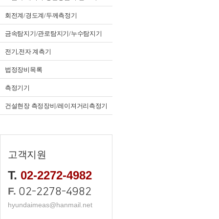
회전계/경도계/두께측정기
금속탐지기/관로탐지기/누수탐지기
전기,전자 계측기
법정장비목록
측정기기
건설현장 측정장비/레이져거리측정기
고객지원
T.
02-2272-4982
F.
02-2278-4982
hyundaimeas@hanmail.net