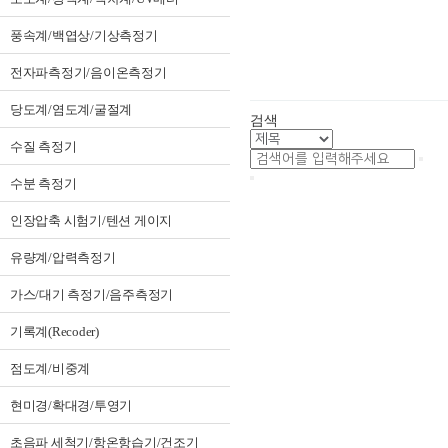
풍속계/백엽상/기상측정기
전자파측정기/음이온측정기
당도계/염도계/굴절계
검색
수질 측정기
수분 측정기
인장압축 시험기/텐션 게이지
유량계/압력측정기
가스/대기 측정기/음주측정기
기록계(Recoder)
점도계/비중계
현미경/확대경/투영기
초음파 세척기/항온항습기/건조기