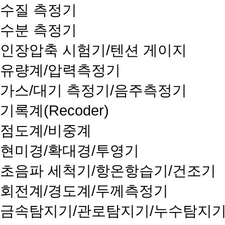
수질 측정기
수분 측정기
인장압축 시험기/텐션 게이지
유량계/압력측정기
가스/대기 측정기/음주측정기
기록계(Recoder)
점도계/비중계
현미경/확대경/투영기
초음파 세척기/항온항습기/건조기
회전계/경도계/두께측정기
금속탐지기/관로탐지기/누수탐지