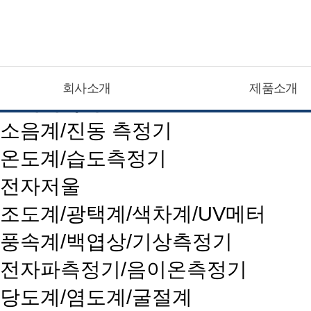
CATEGOLY LIST
회사소개
제품소개
현대계측기
소음계/진동 측정기
온도계/습도측정기
전자저울
조도계/광택계/색차계/UV메터
풍속계/백엽상/기상측정기
전자파측정기/음이온측정기
당도계/염도계/굴절계