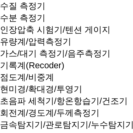
수질 측정기
수분 측정기
인장압축 시험기/텐션 게이지
유량계/압력측정기
가스/대기 측정기/음주측정기
기록계(Recoder)
점도계/비중계
현미경/확대경/투영기
초음파 세척기/항온항습기/건조기
회전계/경도계/두께측정기
금속탐지기/관로탐지기/누수탐지