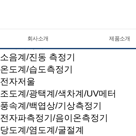
CATEGOLY LIST
회사소개
제품소개
현대계측기
소음계/진동 측정기
온도계/습도측정기
전자저울
조도계/광택계/색차계/UV메터
풍속계/백엽상/기상측정기
전자파측정기/음이온측정기
당도계/염도계/굴절계